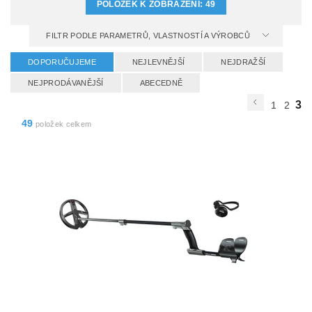
POLOŽEK K ZOBRAZENÍ:
49
FILTR PODLE PARAMETRŮ, VLASTNOSTÍ A VÝROBCŮ
DOPORUČUJEME
NEJLEVNĚJŠÍ
NEJDRAŽŠÍ
NEJPRODÁVANĚJŠÍ
ABECEDNĚ
3
1
2
49
položek celkem