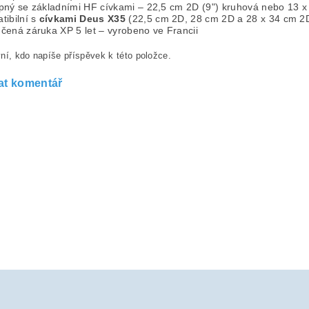
ný se základními HF cívkami – 22,5 cm 2D (9") kruhová nebo 13 x 2
ibilní s
cívkami Deus X35
(22,5 cm 2D, 28 cm 2D a 28 x 34 cm 2
čená záruka XP 5 let – vyrobeno ve Francii
ní, kdo napíše příspěvek k této položce.
at komentář