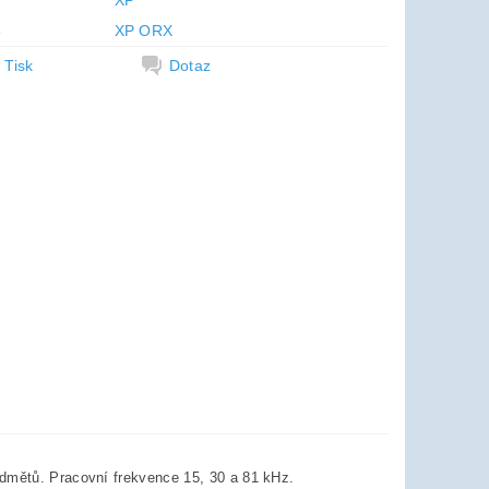
XP
e
XP ORX
Tisk
Dotaz
edmětů. Pracovní frekvence 15, 30 a 81 kHz.