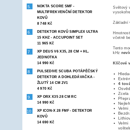
NOKTA SCORE SMF -
Světový v
MULTIFREKVENČNÍ DETEKTOR
vysokofre
KOVŮ
Základní 
8 748 Kč
DETEKTOR KOVŮ SIMPLEX ULTRA
Hmotnos
15 KHZ - ACCUPOINT SET
včetně be
11 965 Kč
Tento mo
XP DEUS V6 X35, 28 CM + HL.
kHz
neví
JEDNOTKA
14 990 Kč
Klíčové 
PULSEDIVE SCUBA POTÁPĚČSKÝ
Hledac
DETEKTOR A DOHLEDÁVAČKA -
Extrém
ŽLUTÝ 14 CM 2V1
4 tov
Osvěd
4 970 Kč
Zcela
XP ORX X35 28 CM RC
Přepr
14 990 Kč
Nejleh
Velmi 
XP ICON-X 28 FMF - DETEKTOR
Bezdr
KOVŮ
Lithio
14 690 Kč
Velmi
volite