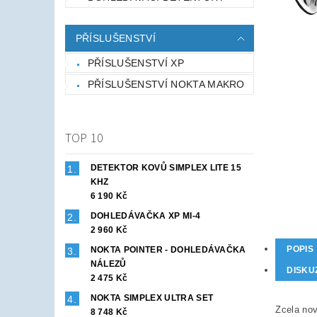
PŘÍSLUŠENSTVÍ
PŘÍSLUŠENSTVÍ XP
PŘÍSLUŠENSTVÍ NOKTA MAKRO
TOP 10
DETEKTOR KOVŮ SIMPLEX LITE 15
KHZ
6 190 Kč
DOHLEDÁVAČKA XP MI-4
2 960 Kč
POPIS
NOKTA POINTER - DOHLEDÁVAČKA
NÁLEZŮ
DISKU
2 475 Kč
NOKTA SIMPLEX ULTRA SET
Zcela nov
8 748 Kč