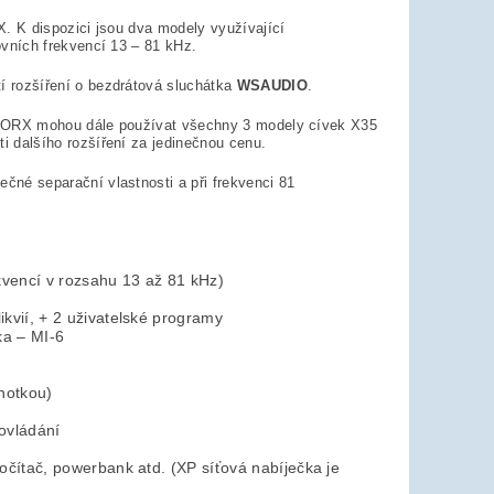
. K dispozici jsou dva modely využívající
vních frekvencí 13 – 81 kHz.
í rozšíření o bezdrátová sluchátka
WSAUDIO
.
ry ORX mohou dále používat všechny 3 modely cívek X35
 dalšího rozšíření za jedinečnou cenu.
nečné separační vlastnosti a při frekvenci 81
ekvencí v rozsahu 13 až 81 kHz)
ikvií, + 2 uživatelské programy
ka – MI-6
notkou)
 ovládání
čítač, powerbank atd. (XP síťová nabíječka je