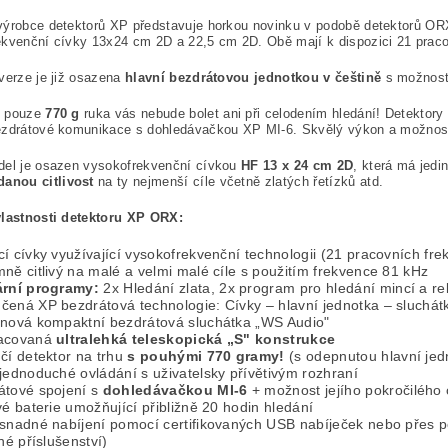
ýrobce detektorů XP představuje horkou novinku v podobě detektorů ORX
kvenční cívky 13x24 cm 2D a 22,5 cm 2D. Obě mají k dispozici 21 praco
verze je již osazena
hlavní bezdrátovou jednotkou v češtině
s možnost
t pouze
770 g
ruka vás nebude bolet ani při celodením hledání! Detekto
zdrátové komunikace s dohledávačkou XP MI-6. Skvělý výkon a možnosti
del je osazen vysokofrekvenční cívkou
HF 13 x 24 cm 2D
, která má jedi
danou citlivost
na ty nejmenší cíle včetně zlatých řetízků atd.
vlastnosti detektoru XP ORX:
í cívky využívající vysokofrekvenční technologii (21 pracovních fr
ně citlivý na malé a velmi malé cíle s použitím frekvence 81 kHz
ární programy:
2x Hledání zlata, 2x program pro hledání mincí a rel
čená XP bezdrátová technologie: Cívky – hlavní jednotka – sluchát
 nová kompaktní bezdrátová sluchátka „WS Audio"
acovaná
ultralehká teleskopická „S" konstrukce
čí detektor na trhu
s pouhými 770 gramy!
(s odepnutou hlavní jed
jednoduché ovládání s uživatelsky přívětivým rozhraní
átové spojení s
dohledávačkou MI-6
+ možnost jejího pokročilého
vé baterie umožňující přibližně 20 hodin hledání
 snadné nabíjení pomocí certifikovaných USB nabíječek nebo přes po
lné příslušenství)