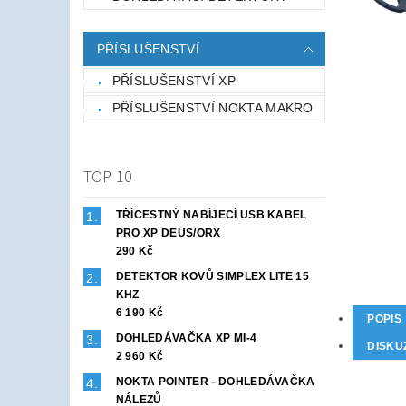
PŘÍSLUŠENSTVÍ
PŘÍSLUŠENSTVÍ XP
PŘÍSLUŠENSTVÍ NOKTA MAKRO
TOP 10
TŘÍCESTNÝ NABÍJECÍ USB KABEL
PRO XP DEUS/ORX
290 Kč
DETEKTOR KOVŮ SIMPLEX LITE 15
KHZ
6 190 Kč
POPIS
DOHLEDÁVAČKA XP MI-4
DISKU
2 960 Kč
NOKTA POINTER - DOHLEDÁVAČKA
NÁLEZŮ