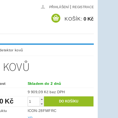
|
PŘIHLÁŠENÍ
REGISTRACE
KOŠÍK:
0 Kč
etektor kovů
R KOVŮ
ost
Skladem do 2 dnů
9 909,09 Kč bez DPH
90 Kč
uktu
ICON-28FMFRC