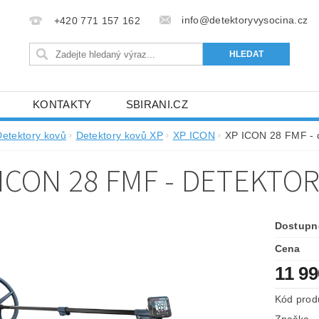
info@detektoryvysocina.cz
+420 771 157 162
KONTAKTY
SBIRANI.CZ
Detektory kovů
Detektory kovů XP
XP ICON
XP ICON 28 FMF - d
 ICON 28 FMF - DETEKTO
Dostupn
Cena
11 9
Kód prod