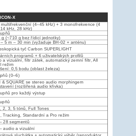
 ICON-X
multifrekvenční (4–45 kHz) + 3 monofrekvence (4
 14 kHz, 28 kHz)
tupňů
 g (~710 g bez řídicí jednotky)
 – 5 m – 30 min (vyžaduje BH-02 + anténu)
leskopická tyč Carbon SUPERLIGHT
várních programů + 6 uživatelských profilů
 a vizuální, filtr zátek, automatický zemní filtr, All
l režim
išení: 0,5 bodu (oblast železa)
upňů (0–6)
& SQUARE se stereo audio morphingem
stavení (rozšířená audio křivka)
tupňů pro každý výstup
tupňů
, 2, 3, 5 tónů, Full Tones
, Tracking, Standardní a Pro režim
– 28 segmentů
– audio a vizuální
rátová sluchátka + automatický výběr (reproduktor,