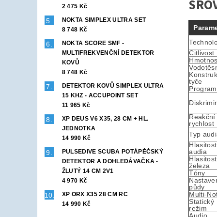
SROV
2 475 Kč
NOKTA SIMPLEX ULTRA SET
Parame
8 748 Kč
Technol
NOKTA SCORE SMF -
Citlivost
MULTIFREKVENČNÍ DETEKTOR
Hmotnos
KOVŮ
Vodotěs
8 748 Kč
Konstru
tyče
DETEKTOR KOVŮ SIMPLEX ULTRA
Program
15 KHZ - ACCUPOINT SET
Diskrimi
11 965 Kč
Reakční
XP DEUS V6 X35, 28 CM + HL.
rychlost
JEDNOTKA
Typ aud
14 990 Kč
Hlasitost
audia
PULSEDIVE SCUBA POTÁPĚČSKÝ
Hlasitost
DETEKTOR A DOHLEDÁVAČKA -
železa
ŽLUTÝ 14 CM 2V1
Tóny
Nastave
4 970 Kč
půdy
Multi-No
XP ORX X35 28 CM RC
Statický
14 990 Kč
režim
Audio