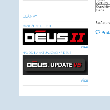
výstupy
Konektiv
Cena
ČLÁNKY
Buďte prv
MANUÁL XP DEUS II
Přid
více
NÁVOD NA AKTUALIZACI XP DEUS
více