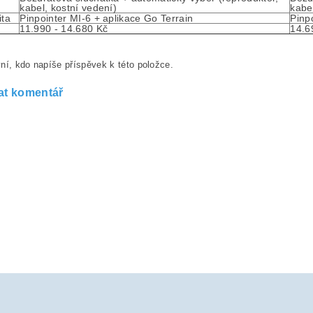
kabel, kostní vedení)
kabe
ita
Pinpointer MI-6 + aplikace Go Terrain
Pinp
11.990 - 14.680 Kč
14.6
ní, kdo napíše příspěvek k této položce.
at komentář