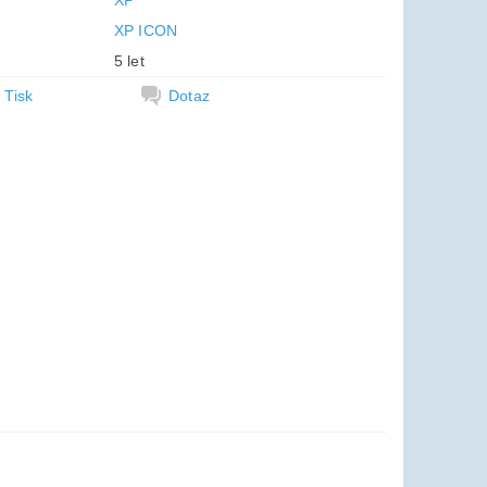
XP
e
XP ICON
5 let
Tisk
Dotaz