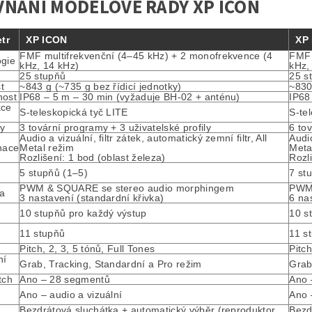
NÁNÍ MODELOVÉ ŘADY XP ICON
tr
XP ICON
XP
FMF multifrekvenční (4–45 kHz) + 2 monofrekvence (4
FMF 
ogie
kHz, 14 kHz)
kHz,
25 stupňů
25 s
t
~843 g (~735 g bez řídicí jednotky)
~830
nost
IP68 – 5 m – 30 min (vyžaduje BH-02 + anténu)
IP68
kce
S-teleskopická tyč LITE
S-te
y
3 tovární programy + 3 uživatelské profily
6 to
Audio a vizuální, filtr zátek, automatický zemní filtr, All
Audio
nace
Metal režim
Meta
Rozlišení: 1 bod (oblast železa)
Rozl
5 stupňů (1–5)
7 st
PWM & SQUARE se stereo audio morphingem
PWM 
ia
3 nastavení (standardní křivka)
6 na
10 stupňů pro každý výstup
10 s
11 stupňů
11 s
Pitch, 2, 3, 5 tónů, Full Tones
Pitch
ní
Grab, Tracking, Standardní a Pro režim
Grab
tch
Ano – 28 segmentů
Ano 
Ano – audio a vizuální
Ano 
Bezdrátová sluchátka + automatický výběr (reproduktor,
Bezd