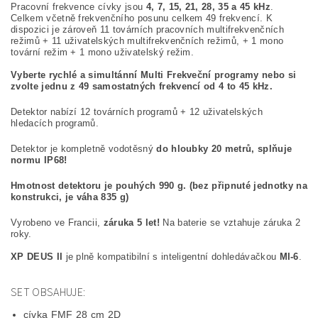
Pracovní frekvence cívky jsou
4, 7, 15, 21, 28, 35 a 45 kHz
.
Celkem včetně frekvenčního posunu celkem 49 frekvencí. K
dispozici je zároveň 11 továrních pracovních multifrekvenčních
režimů + 11 uživatelských multifrekvenčních režimů, + 1 mono
tovární režim + 1 mono uživatelský režim.
Vyberte rychlé a simultánní Multi Frekveční programy nebo si
zvolte jednu z 49 samostatných frekvencí od 4 to 45 kHz.
Detektor nabízí 12 továrních programů + 12 uživatelských
hledacích programů.
Detektor je kompletně vodotěsný
do hloubky 20 metrů, splňuje
normu IP68!
Hmotnost detektoru je pouhých 990 g. (bez připnuté jednotky na
konstrukci, je váha 835 g)
Vyrobeno ve Francii,
záruka 5 let!
Na baterie se vztahuje záruka 2
roky.
XP DEUS II
je plně kompatibilní s inteligentní dohledávačkou
MI-6
.
SET OBSAHUJE:
cívka FMF 28 cm 2D