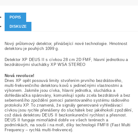
POPIS
DISKUZE
Nový průlomový detektor, přinášející nové technologie. Hmotnost
detektoru je pouhých 1099 g.
Detektor XP DEUS II s cívkou 28 cm 2D FMF, hlavní jednotkou a
bezdrátovými sluchátky XP WSA STEREO
Nová revoluce!
Dnes XP opět posouvá limity stvořením prvního bezdrátového,
multi-frekvenčního detektoru kovů s jedinečnými vlastnostmi a
výkonem. Jakmile jsou cívka, hlavní jednotka, sluchátka a
dohledávačka spárovány, komunikují spolu zcela bezdrátově a bez
sebemenšího zpoždění pomocí patentovaného systému rádiového
protokolu XP. To znamená, že signály generované vyhledávací
cívkou jsou rychle přenášeny do sluchátek bez jakéhokoli zpoždění,
což dává detektoru DEUS II bezkonkurenční rychlost a přesnost.
DEUS II funguje mimořádně dobře ve všech terénech a
podmínkách, na souši i na moři, díky technologii FMF® (Fast Multi
Frequency – rychlá multi-frekvence).