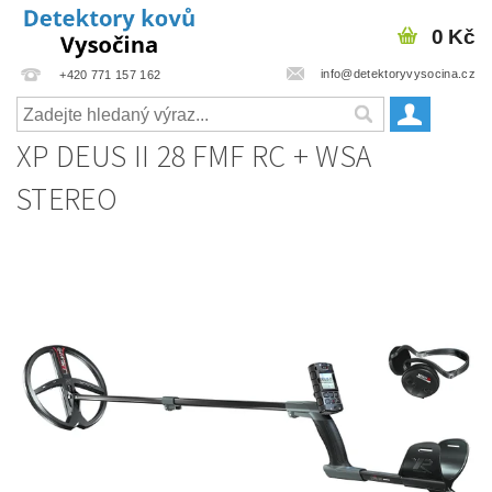
0 Kč
info@detektoryvysocina.cz
+420 771 157 162
XP DEUS II 28 FMF RC + WSA
STEREO