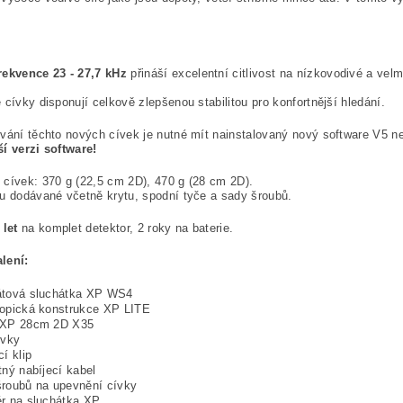
rekvence 23 - 27,7 kHz
přináší excelentní citlivost na nízkovodivé a vel
 cívky disponují celkově zlepšenou stabilitou pro konfortnější hledání.
vání těchto nových cívek je nutné mít nainstalovaný nový software V5 ne
í verzi software!
cívek: 370 g (22,5 cm 2D), 470 g (28 cm 2D).
u dodávané včetně krytu, spodní tyče a sady šroubů.
 let
na komplet detektor, 2 roky na baterie.
lení:
átová sluchátka XP WS4
opická konstrukce XP LITE
 XP 28cm 2D X35
ívky
cí klip
tný nabíjecí kabel
roubů na upevnění cívky
r na sluchátka XP