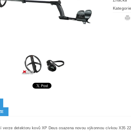
Značka
Kategori
ZE
ší verze detektoru kovů XP Deus osazena novou výkonnou cívkou X35 22