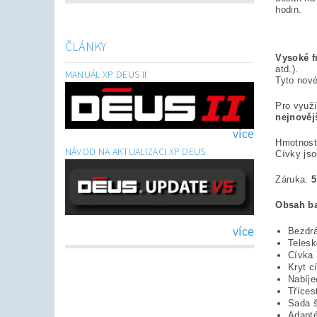
hodin.
ČLÁNKY
Vysoké f
atd.).
MANUÁL XP DEUS II
Tyto nové
Pro využí
nejnovějš
více
Hmotnost 
NÁVOD NA AKTUALIZACI XP DEUS
Cívky jso
Záruka:
5
Obsah ba
více
Bezdr
Telesk
Cívka
Kryt c
Nabíje
Tříces
Sada š
Adapté