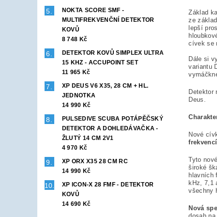
NOKTA SCORE SMF -
Základ k
MULTIFREKVENČNÍ DETEKTOR
ze základ
lepší pro
KOVŮ
hloubkové
8 748 Kč
cívek se 
DETEKTOR KOVŮ SIMPLEX ULTRA
Dále si v
15 KHZ - ACCUPOINT SET
variantu 
11 965 Kč
vymáčkne
XP DEUS V6 X35, 28 CM + HL.
Detektor 
JEDNOTKA
Deus.
14 990 Kč
Charakter
PULSEDIVE SCUBA POTÁPĚČSKÝ
DETEKTOR A DOHLEDÁVAČKA -
Nové cív
ŽLUTÝ 14 CM 2V1
frekvenc
4 970 Kč
Tyto nové
XP ORX X35 28 CM RC
široké šk
14 990 Kč
hlavních 
kHz, 7,1 
XP ICON-X 28 FMF - DETEKTOR
všechny h
KOVŮ
14 690 Kč
Nová spe
dosah na 