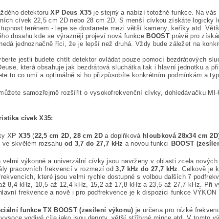
aždého detektoru
XP Deus X35
je stejný a nabízí totožné funkce. Na vás 
ních cívek 22,5 cm 2D nebo 28 cm 2D. S menší cívkou získáte logicky lep
stupnost terénem - lepe se dostanete mezi větší kameny, keříky atd. Větší
ho dosahu kde se výrazněji projeví nová funkce
BOOST
právě pro získá
nedá jednoznačně říci, že je lepší než druhá. Vždy bude záležet na konkr
yberte jestli budete chtít detektor ovládat pouze pomocí bezdrátových slu
Deuse, která obsahuje jak bezdrátová sluchátka tak i hlavní jednotku a př
te to co umí a optimálně si ho přizpůsobíte konkrétním podmínkám a ty
můžete samozřejmě rozšířit o vysokofrekvenční cívky, dohledávačku MI-6 
istika cívek X35:
ky XP
X35
(
22,5 cm 2D, 28 cm 2D
a doplňková
hloubková 28x34 cm 2D
í
ve skvělém rozsahu
od 3,7 do 27,7 kHz
a novou funkci
BOOST (zesílen
 velmi výkonné a univerzální cívky jsou navrženy v oblasti zcela nových
ály pracovních frekvencí v rozmezí od
3,7 kHz do 27,7 kHz
. Celkově je 
frekvencích, které jsou velmi rychle dostupné s volbou dalších 7 podfrekv
až 8,4 kHz, 10,5 až 12,4 kHz, 15,2 až 17,8 kHz a 23,5 až 27,7 kHz. Při 
lavní frekvence a nově i pro podfrekvence je k dispozici funkce VÝKON 
ciální funkce TX BOOST (zesílení výkonu)
je určena pro nízké frekven
vysoce vodivé cíle jako jsou depoty, větší stříbrné mince atd. V tomto 