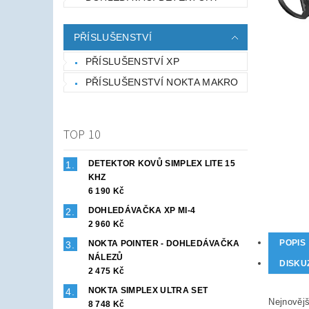
PŘÍSLUŠENSTVÍ
PŘÍSLUŠENSTVÍ XP
PŘÍSLUŠENSTVÍ NOKTA MAKRO
TOP 10
DETEKTOR KOVŮ SIMPLEX LITE 15
KHZ
6 190 Kč
DOHLEDÁVAČKA XP MI-4
2 960 Kč
POPIS
NOKTA POINTER - DOHLEDÁVAČKA
NÁLEZŮ
DISKU
2 475 Kč
NOKTA SIMPLEX ULTRA SET
Nejnověj
8 748 Kč