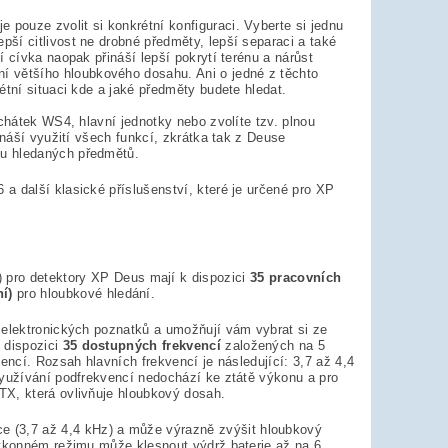
je pouze zvolit si konkrétní konfiguraci. Vyberte si jednu
ší citlivost ne drobné předměty, lepší separaci a také
 cívka naopak přináší lepší pokrytí terénu a nárůst
ní většího hloubkového dosahu. Ani o jedné z těchto
étní situaci kde a jaké předměty budete hledat.
chátek WS4, hlavní jednotky nebo zvolíte tzv. plnou
ináší využití všech funkcí, zkrátka tak z Deuse
pu hledaných předmětů.
a další klasické příslušenství, které je určené pro XP
) pro detektory XP Deus mají k dispozici
35 pracovních
í)
pro hloubkové hledání.
 elektronických poznatků a umožňují vám vybrat si ze
k dispozici
35 dostupných frekvencí
založených na 5
encí. Rozsah hlavních frekvencí je následující: 3,7 až 4,4
využívání podfrekvencí nedochází ke ztátě výkonu a pro
TX, která ovlivňuje hloubkový dosah.
ce (3,7 až 4,4 kHz) a může výrazně zvýšit hloubkový
výkonném režimu může klesnout výdrž baterie až na 6