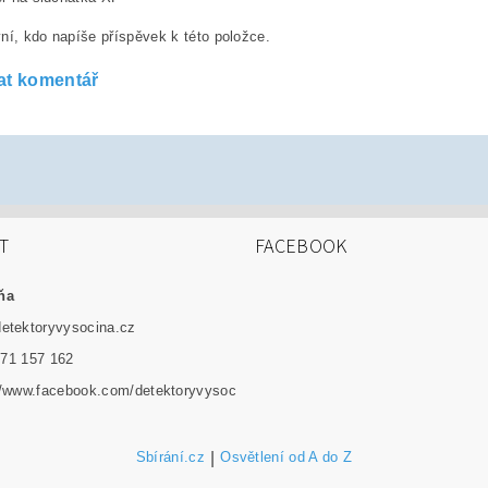
ní, kdo napíše příspěvek k této položce.
at komentář
T
FACEBOOK
ňa
detektoryvysocina.cz
71 157 162
//www.facebook.com/detektoryvysoc
Sbírání.cz
|
Osvětlení od A do Z