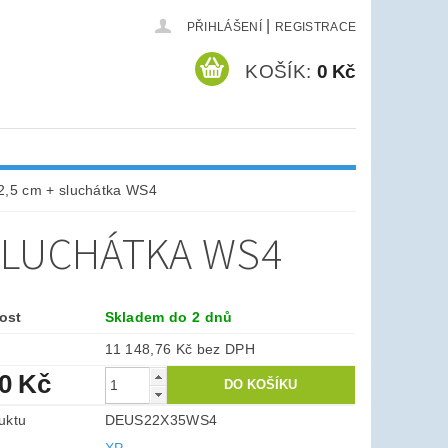
|
PŘIHLÁŠENÍ
REGISTRACE
KOŠÍK:
0 Kč
2,5 cm + sluchátka WS4
 SLUCHÁTKA WS4
ost
Skladem do 2 dnů
11 148,76 Kč bez DPH
90 Kč
uktu
DEUS22X35WS4