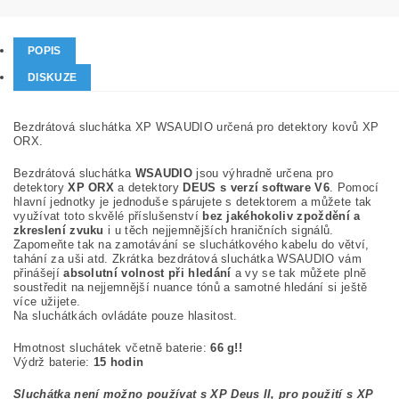
POPIS
DISKUZE
Bezdrátová sluchátka XP WSAUDIO určená pro detektory kovů XP
ORX.
Bezdrátová sluchátka
WSAUDIO
jsou výhradně určena pro
detektory
XP ORX
a detektory
DEUS s verzí software V6
. Pomocí
hlavní jednotky je jednoduše spárujete s detektorem a můžete tak
využívat toto skvělé příslušenství
bez jakéhokoliv zpoždění a
zkreslení zvuku
i u těch nejjemnějších hraničních signálů.
Zapomeňte tak na zamotávání se sluchátkového kabelu do větví,
tahání za uši atd. Zkrátka bezdrátová sluchátka WSAUDIO vám
přinášejí
absolutní volnost při hledání
a vy se tak můžete plně
soustředit na nejjemnější nuance tónů a samotné hledání si ještě
více užijete.
Na sluchátkách ovládáte pouze hlasitost.
Hmotnost sluchátek včetně baterie:
66 g!!
Výdrž baterie:
15 hodin
Sluchátka není možno používat s XP Deus II, pro použití s XP