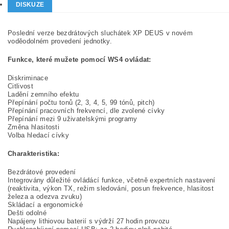
DISKUZE
Poslední verze bezdrátových sluchátek XP DEUS v novém
voděodolném provedení jednotky.
Funkce, které mužete pomocí WS4 ovládat:
Diskriminace
Citlivost
Ladění zemního efektu
Přepínání počtu tonů (2, 3, 4, 5, 99 tónů, pitch)
Přepínání pracovních frekvencí, dle zvolené cívky
Přepínání mezi 9 uživatelskými programy
Změna hlasitosti
Volba hledací cívky
Charakteristika:
Bezdrátové provedení
Integrovány důležité ovládácí funkce, včetně expertních nastavení
(reaktivita, výkon TX, režim sledování, posun frekvence, hlasitost
železa a odezva zvuku)
Skládací a ergonomické
Dešti odolné
Napájeny lithiovou baterií s výdrží 27 hodin provozu