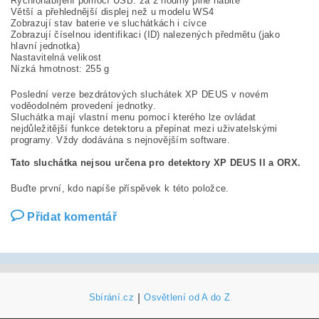
Rychlonabíjení pomocí USB: za 2 hodiny plně nabité
Větší a přehlednější displej než u modelu WS4
Zobrazují stav baterie ve sluchátkách i cívce
Zobrazují číselnou identifikaci (ID) nalezených předmětu (jako
hlavní jednotka)
Nastavitelná velikost
Nízká hmotnost: 255 g
Poslední verze bezdrátových sluchátek XP DEUS v novém
voděodolném provedení jednotky.
Sluchátka mají vlastní menu pomocí kterého lze ovládat
nejdůležitější funkce detektoru a přepínat mezi uživatelskými
programy. Vždy dodávána s nejnovějším software.
Tato sluchátka nejsou určena pro detektory XP DEUS II a ORX.
Buďte první, kdo napíše příspěvek k této položce.
Přidat komentář
Sbírání.cz
|
Osvětlení od A do Z