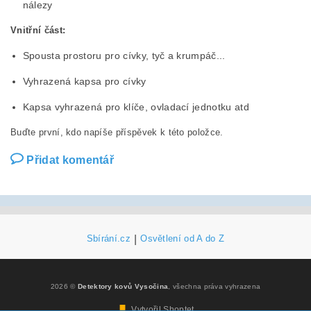
nálezy
Vnitřní část:
Spousta prostoru pro cívky, tyč a krumpáč...
Vyhrazená kapsa pro cívky
Kapsa vyhrazená pro klíče, ovladací jednotku atd
Buďte první, kdo napíše příspěvek k této položce.
Přidat komentář
Sbírání.cz
|
Osvětlení od A do Z
2026 ©
Detektory kovů Vysočina
, všechna práva vyhrazena
Vytvořil Shoptet