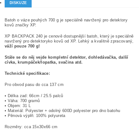
DISKUZE
Batoh o váze pouhých 700 g je speciálně navržený pro detektory
kovů značky XP.
XP BACKPACK 240 je cenově dostupnější batoh, který je speciálně
navržený pro detektoryko kovů od XP. Lehký a kvalitně zpracovaný,
váží pouze 700 g!
Stále se do něj vejde kompletní detektor, dohledávačka, další
cívka, krumpáček/lopatka, svačina atd.
Technické specifikace:
Pro obvod pasu do cca 137 cm
• Délka zad: 66cm / 25.5 palců
• Váha: 700 gramů
• Objem: 31 L
• Materiál: Polyester + odolný 600D polyester pro dno batohu
• Pěnová výplň: 100% polyureta
Rozměry: cca 15x30x66 cm