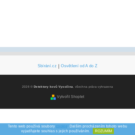
Sbírání.cz
|
Osvětlení od A do Z
2026 ©
Detektory kovů Vysočina
, všechna práva vyhrazena
Vytvořil Shoptet
Tento web používá soubory
cookie
. Dalším procházením tohoto webu
vyjadřujete souhlas s jejich používáním.
ROZUMÍM