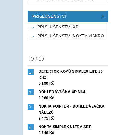
PŘÍSLUŠENSTVÍ
PŘÍSLUŠENSTVÍ XP
PŘÍSLUŠENSTVÍ NOKTA MAKRO
TOP 10
DETEKTOR KOVŮ SIMPLEX LITE 15
KHZ
6 190 Kč
DOHLEDÁVAČKA XP MI-4
2 960 Kč
NOKTA POINTER - DOHLEDÁVAČKA
NÁLEZŮ
2 475 Kč
NOKTA SIMPLEX ULTRA SET
8 748 Kč