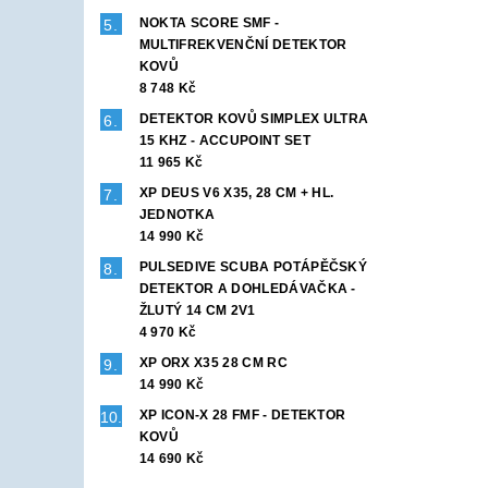
NOKTA SCORE SMF -
MULTIFREKVENČNÍ DETEKTOR
KOVŮ
8 748 Kč
DETEKTOR KOVŮ SIMPLEX ULTRA
15 KHZ - ACCUPOINT SET
11 965 Kč
XP DEUS V6 X35, 28 CM + HL.
JEDNOTKA
14 990 Kč
PULSEDIVE SCUBA POTÁPĚČSKÝ
DETEKTOR A DOHLEDÁVAČKA -
ŽLUTÝ 14 CM 2V1
4 970 Kč
XP ORX X35 28 CM RC
14 990 Kč
XP ICON-X 28 FMF - DETEKTOR
KOVŮ
14 690 Kč