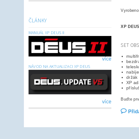
Vyrobeno
ČLÁNKY
XP DEUS 
MANUÁL XP DEUS II
SET OBS
multi
více
bezdr
NÁVOD NA AKTUALIZACI XP DEUS
teles
nabíje
držák
XP ad
příslu
Buďte prv
více
Přid