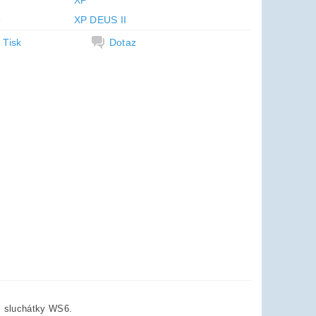
XP
e
XP DEUS II
Tisk
Dotaz
i sluchátky WS6.