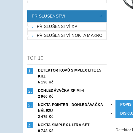
PŘÍSLUŠENSTVÍ
PŘÍSLUŠENSTVÍ XP
PŘÍSLUŠENSTVÍ NOKTA MAKRO
TOP 10
DETEKTOR KOVŮ SIMPLEX LITE 15
KHZ
6 190 Kč
DOHLEDÁVAČKA XP MI-4
2 960 Kč
POPIS
NOKTA POINTER - DOHLEDÁVAČKA
NÁLEZŮ
DISKU
2 475 Kč
NOKTA SIMPLEX ULTRA SET
Detektor
8 748 Kč