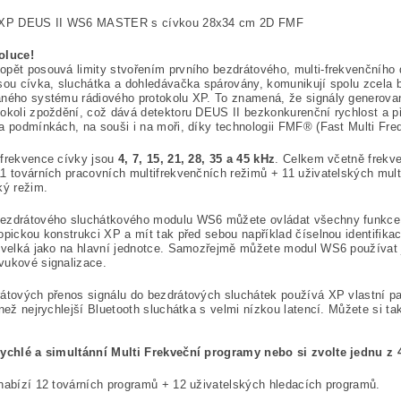
 XP DEUS II WS6 MASTER s cívkou 28x34 cm 2D FMF
oluce!
pět posouvá limity stvořením prvního bezdrátového, multi-frekvenčního 
jsou cívka, sluchátka a dohledávačka spárovány, komunikují spolu zcel
ného systému rádiového protokolu XP. To znamená, že signály generovan
okoli zpoždění, což dává detektoru DEUS II bezkonkurenční rychlost a 
a podmínkách, na souši i na moři, díky technologii FMF® (Fast Multi Freq
 frekvence cívky jsou
4, 7, 15, 21, 28, 35 a 45 kHz
. Celkem včetně frekve
1 továrních pracovních multifrekvenčních režimů + 11 uživatelských mul
ký režim.
ezdrátového sluchátkového modulu WS6 můžete ovládat všechny funkce 
opickou konstrukci XP a mít tak před sebou například číselnou identifikac
 velká jako na hlavní jednotce. Samozřejmě můžete modul WS6 používat ja
vukové signalizace.
átových přenos signálu do bezdrátových sluchátek používá XP vlastní pa
 než nejrychlejší Bluetooth sluchátka s velmi nízkou latencí. Můžete si t
.
rychlé a simultánní Multi Frekveční programy nebo si zvolte jednu z 
nabízí 12 továrních programů + 12 uživatelských hledacích programů.