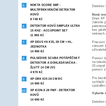
NOKTA SCORE SMF -
Detektor
MULTIFREKVENČNÍ DETEKTOR
KOVŮ
Nová rev
Dnes XP o
8 748 Kč
Jakmile 
DETEKTOR KOVŮ SIMPLEX ULTRA
patentova
bez jakéh
15 KHZ - ACCUPOINT SET
terénech 
11 965 Kč
XP DEUS V6 X35, 28 CM + HL.
Pracovní
zároveň 1
JEDNOTKA
uživatels
14 990 Kč
PULSEDIVE SCUBA POTÁPĚČSKÝ
Pomocí b
na telesk
DETEKTOR A DOHLEDÁVAČKA -
ID stejně
ŽLUTÝ 14 CM 2V1
pomocí z
4 970 Kč
Pro bezdr
XP ORX X35 28 CM RC
rychlejší
14 990 Kč
zpoždění
XP ICON-X 28 FMF - DETEKTOR
Vyberte 
KOVŮ
14 690 Kč
Detektor 