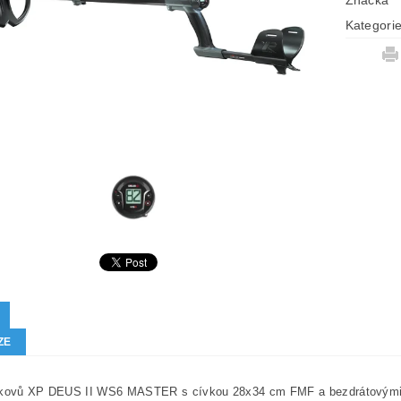
Značka
Kategori
ZE
 kovů XP DEUS II WS6 MASTER s cívkou 28x34 cm FMF a bezdrátovým