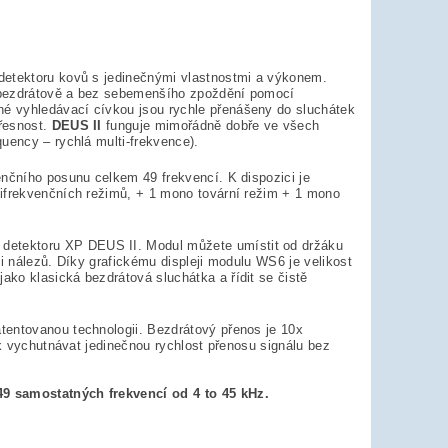
detektoru kovů s jedinečnými vlastnostmi a výkonem.
a bezdrátově a bez sebemenšího zpoždění pomocí
é vyhledávací cívkou jsou rychle přenášeny do sluchátek
přesnost.
DEUS II
funguje mimořádně dobře ve všech
uency – rychlá multi-frekvence).
nčního posunu celkem 49 frekvencí. K dispozici je
tifrekvenčních režimů, + 1 mono tovární režim + 1 mono
detektoru XP DEUS II. Modul můžete umístit od držáku
i nálezů. Díky grafickému displeji modulu WS6 je velikost
ko klasická bezdrátová sluchátka a řídit se čistě
tentovanou technologii. Bezdrátový přenos je 10x
ak vychutnávat jedinečnou rychlost přenosu signálu bez
49 samostatných frekvencí od 4 to 45 kHz.