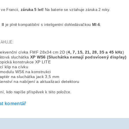
 ve Francii,
záruka 5 let!
Na baterie se vztahuje záruka 2 roky.
II
je plně kompatibilní s inteligentní dohledávačkou
MI-6
.
AHUJE:
frekvenční cívka FMF 28x34 cm 2D (
4, 7, 15, 21, 28, 35 a 45 kHz
)
átová sluchátka
XP WS6 (Sluchátka nemají podsvícený display)
kopická konstrukce XP LITE
cí klip na cívku
 modulu WS6 na konstrukci
aptér na sluchátka jack 3,5 mm
šenství na nabíjení a aktualizaci detektoru
ní, kdo napíše příspěvek k této položce.
at komentář