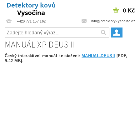
0 Kč
info@detektoryvysocina.cz
+420 771 157 162
MANUÁL XP DEUS II
Český interaktivní manuál ke stažení:
MANUAL-DEUSII
[PDF,
9.42 MB].