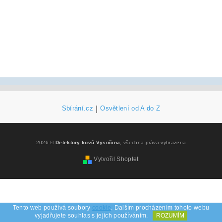
Sbírání.cz
|
Osvětlení od A do Z
2026 ©
Detektory kovů Vysočina
, všechna práva vyhrazena
Vytvořil Shoptet
Tento web používá soubory
cookie
. Dalším procházením tohoto webu
vyjadřujete souhlas s jejich používáním.
ROZUMÍM