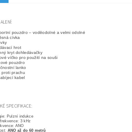
ALENÍ:
portní pouzdro – voděodolné a velmi odolné
ěsná cívka
ívky
dávací hrot
ný kryt dohledávačky
ové víčko pro použití na souši
ové pouzdro
čnostní lanko
 proti prachu
abíjecí kabel
KÉ SPECIFIKACE:
ie: Pulzní indukce
 frekvence: 3 kHz
ekvence: ANO
ost:
ANO až do 60 metrů