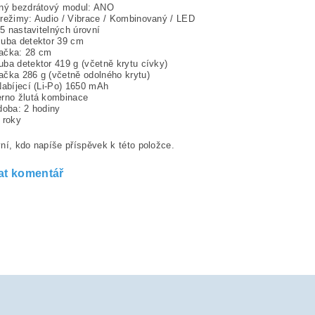
aný bezdrátový modul: ANO
režimy: Audio / Vibrace / Kombinovaný / LED
: 5 nastavitelných úrovní
cuba detektor 39 cm
ačka: 28 cm
ba detektor 419 g (včetně krytu cívky)
čka 286 g (včetně odolného krytu)
Nabíjecí (Li-Po) 1650 mAh
erno žlutá kombinace
doba: 2 hodiny
 roky
ní, kdo napíše příspěvek k této položce.
at komentář