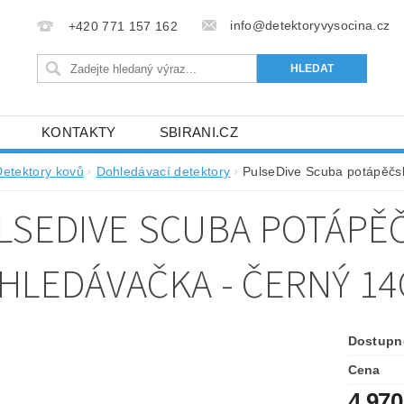
info@detektoryvysocina.cz
+420 771 157 162
KONTAKTY
SBIRANI.CZ
Detektory kovů
Dohledávací detektory
PulseDive Scuba potápěčsk
LSEDIVE SCUBA POTÁPĚ
HLEDÁVAČKA - ČERNÝ 14
Dostupn
Cena
4 970