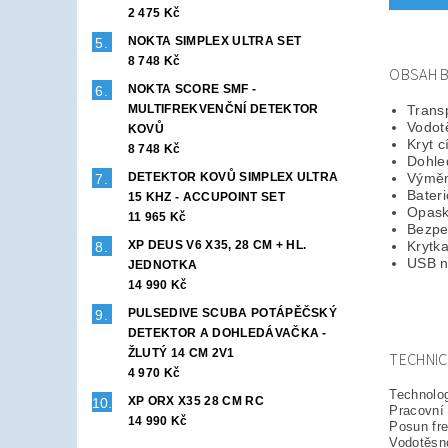
2 475 Kč
NOKTA SIMPLEX ULTRA SET
8 748 Kč
OBSAH B
NOKTA SCORE SMF -
MULTIFREKVENČNÍ DETEKTOR
Trans
Vodot
KOVŮ
Kryt c
8 748 Kč
Dohle
DETEKTOR KOVŮ SIMPLEX ULTRA
Výměn
Bateri
15 KHZ - ACCUPOINT SET
Opask
11 965 Kč
Bezpe
XP DEUS V6 X35, 28 CM + HL.
Krytka
USB n
JEDNOTKA
14 990 Kč
PULSEDIVE SCUBA POTÁPĚČSKÝ
DETEKTOR A DOHLEDÁVAČKA -
ŽLUTÝ 14 CM 2V1
TECHNIC
4 970 Kč
Technolog
XP ORX X35 28 CM RC
Pracovní
14 990 Kč
Posun fr
Vodotěsn