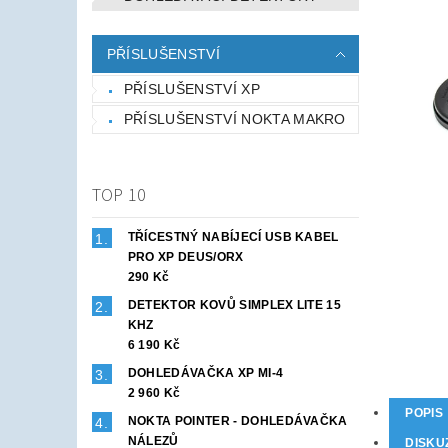
PŘÍSLUŠENSTVÍ
PŘÍSLUŠENSTVÍ XP
PŘÍSLUŠENSTVÍ NOKTA MAKRO
TOP 10
TŘÍCESTNÝ NABÍJECÍ USB KABEL
PRO XP DEUS/ORX
290 Kč
DETEKTOR KOVŮ SIMPLEX LITE 15
KHZ
6 190 Kč
DOHLEDÁVAČKA XP MI-4
2 960 Kč
POPIS
NOKTA POINTER - DOHLEDÁVAČKA
NÁLEZŮ
DISKU