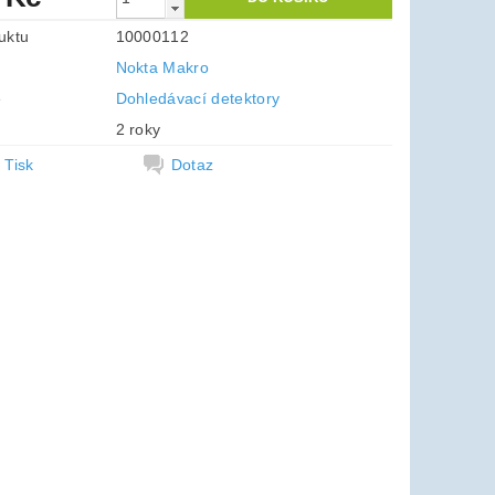
uktu
10000112
Nokta Makro
e
Dohledávací detektory
2 roky
Tisk
Dotaz