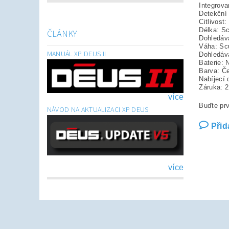
Integrov
Detekční 
Citlivost
Délka: S
ČLÁNKY
Dohledáv
Váha: Scu
MANUÁL XP DEUS II
Dohledáva
Baterie: 
Barva: Č
Nabíjecí 
Záruka: 2
více
Buďte prv
NÁVOD NA AKTUALIZACI XP DEUS
Přid
více